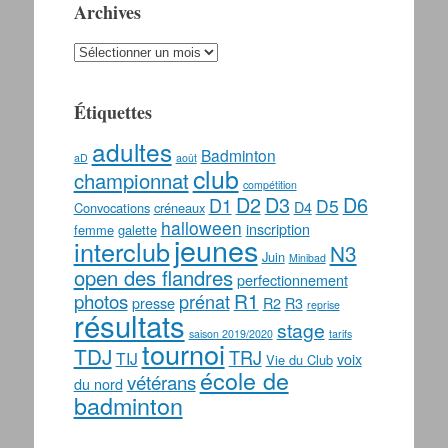
Archives
Archives
Étiquettes
adultes
Badminton
aD
août
club
championnat
compétition
D2
D3
D6
D1
D5
D4
Convocations
créneaux
halloween
inscription
femme
galette
jeunes
interclub
N3
Juin
Minibad
open des flandres
perfectionnement
photos
R1
prénat
presse
R2
R3
reprise
résultats
stage
saison 2019/2020
tarifs
tournoi
TDJ
TRJ
TIJ
voix
Vie du Club
école de
vétérans
du nord
badminton