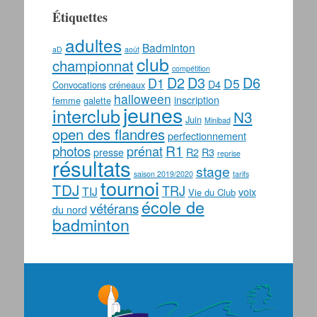
Étiquettes
adultes
Badminton
aD
août
club
championnat
compétition
D2
D3
D6
D1
D5
D4
Convocations
créneaux
halloween
inscription
femme
galette
jeunes
interclub
N3
Juin
Minibad
open des flandres
perfectionnement
photos
R1
prénat
presse
R2
R3
reprise
résultats
stage
saison 2019/2020
tarifs
tournoi
TDJ
TRJ
TIJ
voix
Vie du Club
école de
vétérans
du nord
badminton