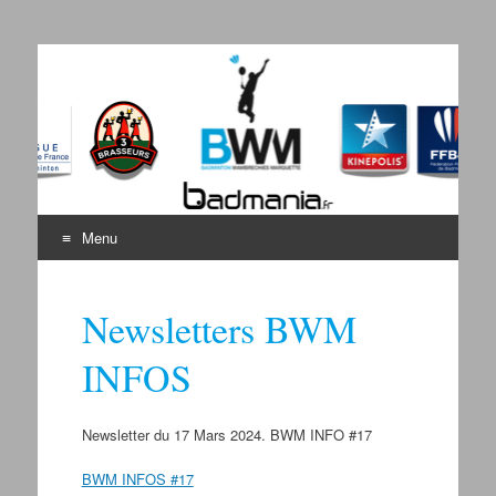
Badminton Wambrechies
Bienvenue sur le site du BWM
Marquette
Menu
Aller au contenu
Newsletters BWM
INFOS
Newsletter du 17 Mars 2024. BWM INFO #17
BWM INFOS #17