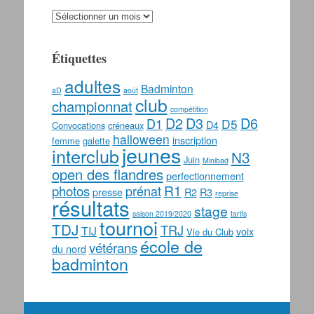
Archives
Étiquettes
adultes
Badminton
aD
août
club
championnat
compétition
D2
D3
D6
D1
D5
D4
Convocations
créneaux
halloween
inscription
femme
galette
jeunes
interclub
N3
Juin
Minibad
open des flandres
perfectionnement
photos
R1
prénat
presse
R2
R3
reprise
résultats
stage
saison 2019/2020
tarifs
tournoi
TDJ
TRJ
TIJ
voix
Vie du Club
école de
vétérans
du nord
badminton