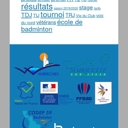
résultats
stage
saison 2019/2020
tarifs
tournoi
TDJ
TRJ
TIJ
voix
Vie du Club
école de
vétérans
du nord
badminton