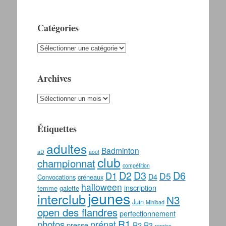
Catégories
Catégories
Archives
Archives
Étiquettes
adultes
Badminton
aD
août
club
championnat
compétition
D2
D3
D6
D1
D5
D4
Convocations
créneaux
halloween
inscription
femme
galette
jeunes
interclub
N3
Juin
Minibad
open des flandres
perfectionnement
photos
R1
prénat
presse
R2
R3
reprise