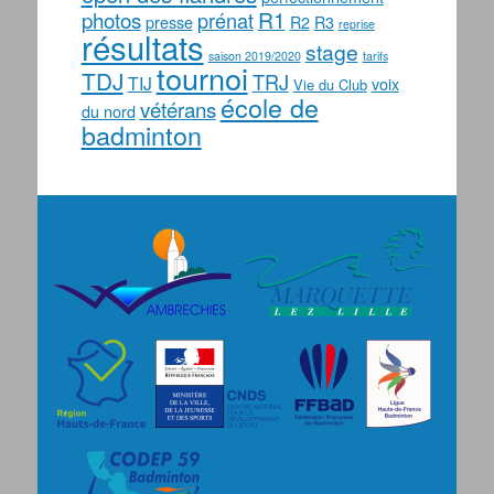
photos
R1
prénat
presse
R2
R3
reprise
résultats
stage
saison 2019/2020
tarifs
tournoi
TDJ
TRJ
TIJ
voix
Vie du Club
école de
vétérans
du nord
badminton