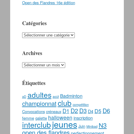
Open des Flandres 16e édition
Catégories
Catégories
Archives
Archives
Étiquettes
adultes
Badminton
aD
août
club
championnat
compétition
D2
D3
D6
D1
D5
D4
Convocations
créneaux
halloween
inscription
femme
galette
jeunes
interclub
N3
Juin
Minibad
open des flandres
perfectionnement