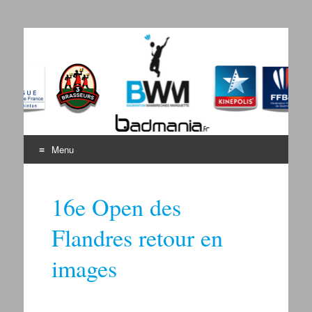
Badminton Wambrechies
Bienvenue sur le site du BWM
Marquette
Menu
Aller au contenu
16e Open des
Flandres retour en
images