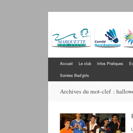
Badminton Wambr
Bienvenue sur le site du BWM
Aller au contenu
Accueil
Le club
Infos Pratiques
Ec
Soirées Bad’girls
Archives du mot-clef :
hallow
L