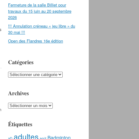
Fermeture de la salle Billiet pour
travaux du 15 juin au 20 septembre
2026
!!! Annulation créneau « jeu libre » du
s
30 mai !!!
Open des Flandres 16e édition
Catégories
Catégories
Archives
Archives
n
Étiquettes
adultes
Badminton
aD
août