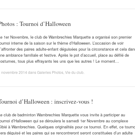
Photos : Tournoi d’Halloween
Le 1er Novembre, le club de Wambrechies Marquette a organisé son premier
ournoi interne de la saison sur le thème d’Halloween. L’occasion de voir
’affronter des paires adulte-enfant déguisées pour la circonstance et cela dan
ne ambiance familiale et festive. Après le pot d’accueil, place au défilé de
costumes, tous plus effrayants les uns que les autres ! Le moment…
2 novembre 2014
dans
Galeries Photos
,
Vie du club
.
Tournoi d’Halloween : inscrivez-vous !
Le club de badminton Wambrechies Marquette vous invite à participer au
tournoi d’Halloween qui se déroulera le samedi 1er Novembre au complexe
ibié à Wambrechies. Quelques originalités pour ce tournoi. En effet, ce tourno
era déguisé et les paires qui se rencontreront seront constituées d’un adulte