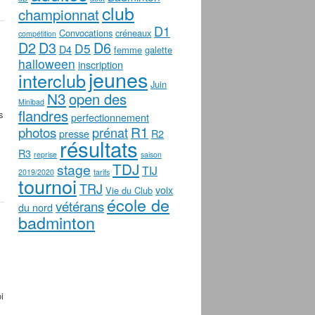
club
championnat
D1
Convocations
créneaux
compétition
D2
D3
D6
D5
D4
femme
galette
halloween
inscription
jeunes
interclub
Juin
N3
open des
Minibad
flandres
s
perfectionnement
photos
R1
prénat
presse
R2
résultats
R3
reprise
saison
TDJ
stage
TIJ
2019/2020
tarifs
tournoi
TRJ
voix
Vie du Club
école de
vétérans
du nord
badminton
i