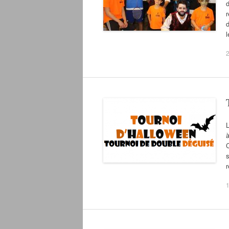
d
r
d
2
L
à
C
s
1