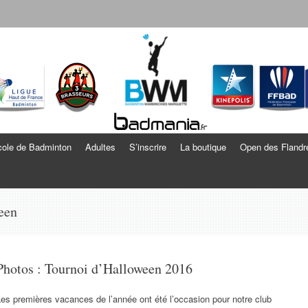
echies Marquette
ole de Badminton
Adultes
S’inscrire
La boutique
Open des Flandr
een
Photos : Tournoi d’Halloween 2016
es premières vacances de l’année ont été l’occasion pour notre club