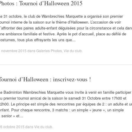
Photos : Tournoi d’Halloween 2015
Le 31 octobre, le club de Wambrechies Marquette a organisé son premier
ournoi interne de la saison sur le thème d’Halloween. L’occasion de voir
’affronter des paires adulte-enfant déguisées pour la circonstance et cela dan
ne ambiance familiale et festive. Après le pot d’accueil, place au défilé de
costumes, tous plus effrayants les uns que…
4 novembre 2015
dans
Galeries Photos
,
Vie du club
.
Tournoi d’Halloween : inscrivez-vous !
e Badminton Wambrechies Marquette vous invite à venir en famille participer
u premier tournoi amical de la saison le samedi 31 Octobre entre 17h00 et
2h00. Le principe est simple des rencontres par équipes de 2 : un adulte et u
nfant. Pour chaque rencontre, 3 matchs : un simple « jeune », un simple
« senior » et…
6 octobre 2015
dans
Vie du club
.