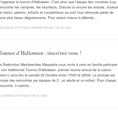
’organiser le tournoi d’Halloween. C’est ainsi que l’équipe des monstres à pu
encontrer les vampires, les faucheurs, Dracula ou encore les ananas. Joueur
e loisirs, parents, enfants et compétiteurs se sont tous retrouvés parés de
leurs plus beaux déguisements. Pour autant chacun à défendu…
6 octobre 2016
dans
Galeries Photos
,
Vie du club
.
Tournoi d’Halloween : inscrivez-vous !
e Badminton Wambrechies Marquette vous invite à venir en famille participer
 son traditionnel Tournoi d’Halloween, premier tournoi amical de la saison.
elui ci aura lieu le samedi 22 Octobre entre 17h00 et 22h00. Le principe est
imple des rencontres par équipes de 2 : un adulte et un enfant. Pour chaque
rencontre, 3 matchs…
3 octobre 2016
dans
Vie du club
.