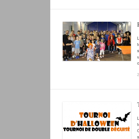
t
s
u
C
s