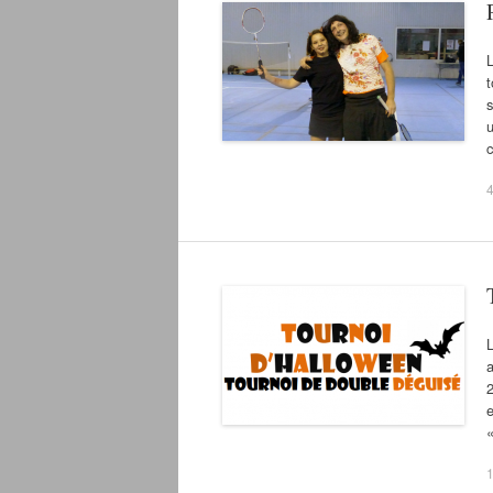
t
s
u
L
a
2
e
1