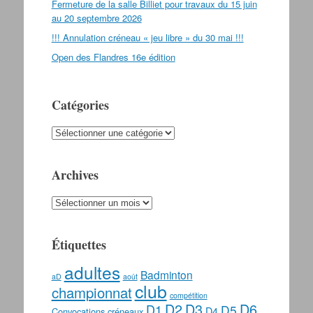
Fermeture de la salle Billiet pour travaux du 15 juin
au 20 septembre 2026
!!! Annulation créneau « jeu libre » du 30 mai !!!
Open des Flandres 16e édition
Catégories
Catégories
Archives
Archives
Étiquettes
adultes
Badminton
aD
août
club
championnat
compétition
D2
D3
D6
D1
D5
D4
Convocations
créneaux