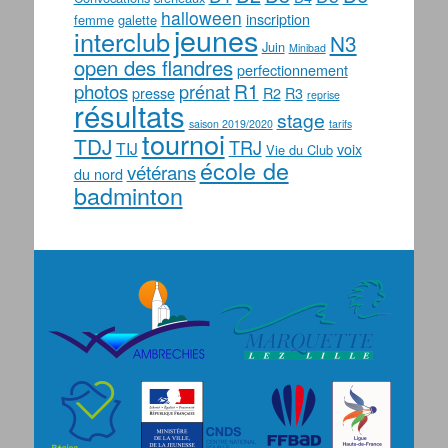
halloween
inscription
femme
galette
jeunes
interclub
N3
Juin
Minibad
open des flandres
perfectionnement
photos
R1
prénat
presse
R2
R3
reprise
résultats
stage
saison 2019/2020
tarifs
tournoi
TDJ
TRJ
TIJ
voix
Vie du Club
école de
vétérans
du nord
badminton