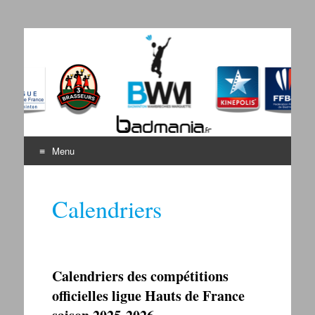
Badminton Wambrechies
Bienvenue sur le site du BWM
Marquette
Menu
Aller au contenu
Calendriers
Calendriers des compétitions
officielles ligue Hauts de France