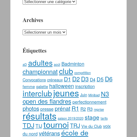
Catégories
Archives
Archives
Étiquettes
adultes
Badminton
aD
août
club
championnat
compétition
D2
D3
D6
D1
D5
D4
Convocations
créneaux
halloween
inscription
femme
galette
jeunes
interclub
N3
Juin
Minibad
open des flandres
perfectionnement
photos
R1
prénat
presse
R2
R3
reprise
résultats
stage
saison 2019/2020
tarifs
tournoi
TDJ
TRJ
TIJ
voix
Vie du Club
école de
vétérans
du nord