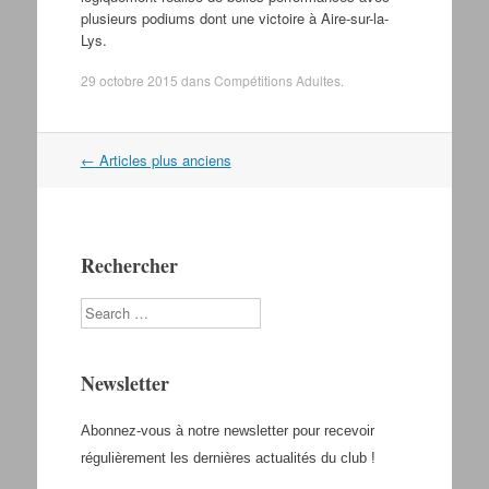
plusieurs podiums dont une victoire à Aire-sur-la-
Lys.
29 octobre 2015
dans
Compétitions Adultes
.
←
Articles plus anciens
Navigation dans les articles
Rechercher
Search
Newsletter