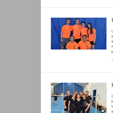
L
d
e
r
p
j
l
s