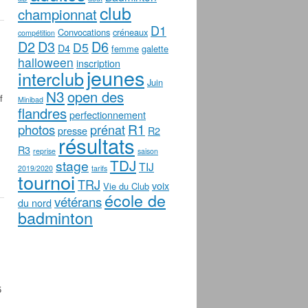
club
championnat
D1
Convocations
créneaux
compétition
D2
D3
D6
D5
D4
femme
galette
halloween
inscription
jeunes
interclub
Juin
N3
open des
f
Minibad
flandres
perfectionnement
photos
R1
prénat
presse
R2
résultats
R3
reprise
saison
TDJ
stage
TIJ
2019/2020
tarifs
tournoi
TRJ
voix
Vie du Club
école de
vétérans
du nord
badminton
5