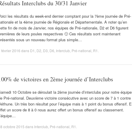
Résultats Interclubs du 30/31 Janvier
oici les résultats du week-end dernier comptant pour la 7ème journée de Pré-
ationale et la 4ème journée de Régionale et Départementale. A noter qu’en
ette fin de mois de Janvier, nos équipes de Pré-nationale, D2 et D6 figurent
remières de leurs poules respectives 🙂 Ces résultats sont maintenant
présentés sous un nouveau format plus simple…
 février 2016
dans
D1
,
D2
,
D3
,
D6
,
Interclub
,
Pré-national
,
R1
.
100% de victoires en 2ème journée d’Interclubs
amedi 10 Octobre se déroulait la 2ème journée d’interclubs pour notre équipe
e Pré-national. Deuxième victoire consécutive avec un score de 7 à 1 contre
éthune. Un très bon résultat pour l’équipe mais à 1 point du bonus offensif. 
ffet un score de 8 à 0 nous aurez offert un bonus offensif au classement.
L’équipe…
8 octobre 2015
dans
Interclub
,
Pré-national
,
R1
.