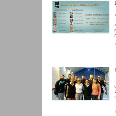
V
n
c
p
7
S
d
B
e
1