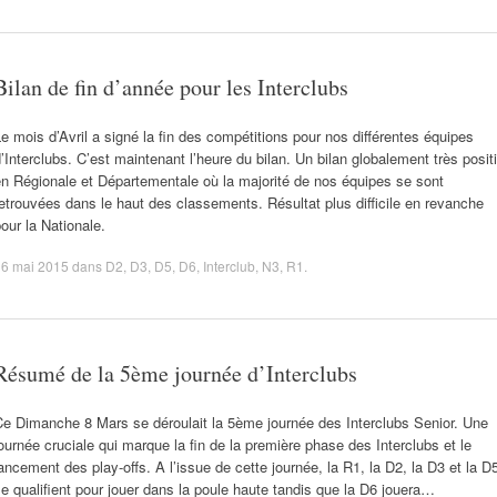
Bilan de fin d’année pour les Interclubs
e mois d’Avril a signé la fin des compétitions pour nos différentes équipes
’Interclubs. C’est maintenant l’heure du bilan. Un bilan globalement très positi
n Régionale et Départementale où la majorité de nos équipes se sont
etrouvées dans le haut des classements. Résultat plus difficile en revanche
our la Nationale.
16 mai 2015
dans
D2
,
D3
,
D5
,
D6
,
Interclub
,
N3
,
R1
.
Résumé de la 5ème journée d’Interclubs
Ce Dimanche 8 Mars se déroulait la 5ème journée des Interclubs Senior. Une
ournée cruciale qui marque la fin de la première phase des Interclubs et le
ancement des play-offs. A l’issue de cette journée, la R1, la D2, la D3 et la D
e qualifient pour jouer dans la poule haute tandis que la D6 jouera…