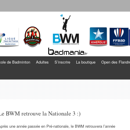
echies Marquette
ole de Badminton
Adultes
S’inscrire
La boutique
Open des Flandr
Le BWM retrouve la Nationale 3 :)
Après une année passée en Pré-nationale, le BWM retrouvera l’année