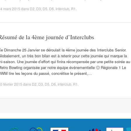
14 mars 2015
dans
D2
,
D3
,
D5
,
D6
,
Interclub
,
R1
.
Résumé de la 4ème journée d’Interclubs
e Dimanche 25 Janvier se déroulait la 4ème journée des Interclubs Senior.
lobalement, un très bon bilan est à retenir pour cette journée qui marque la
i-saison. Une journée d’effort qui finira récompensée par une petite soirée au
etro Bowling organisée par notre équipe événementielle 🙂 Régionale 1 Le
BWM tire les leçons du passé, concrétise le présent,…
0 février 2015
dans
D2
,
D3
,
D5
,
D6
,
Interclub
,
R1
.