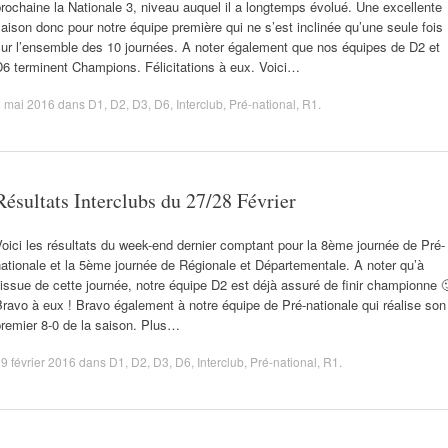
rochaine la Nationale 3, niveau auquel il a longtemps évolué. Une excellente
aison donc pour notre équipe première qui ne s’est inclinée qu’une seule fois
sur l’ensemble des 10 journées. A noter également que nos équipes de D2 et
6 terminent Champions. Félicitations à eux. Voici…
2 mai 2016
dans
D1
,
D2
,
D3
,
D6
,
Interclub
,
Pré-national
,
R1
.
Résultats Interclubs du 27/28 Février
oici les résultats du week-end dernier comptant pour la 8ème journée de Pré-
ationale et la 5ème journée de Régionale et Départementale. A noter qu’à
’issue de cette journée, notre équipe D2 est déjà assuré de finir championne 
ravo à eux ! Bravo également à notre équipe de Pré-nationale qui réalise son
remier 8-0 de la saison. Plus…
9 février 2016
dans
D1
,
D2
,
D3
,
D6
,
Interclub
,
Pré-national
,
R1
.