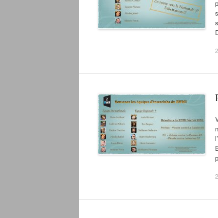
p
s
D
V
n
l
B
p
2