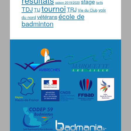
stage
saison 2019/2020
tarifs
tournoi
TDJ
TRJ
TIJ
voix
Vie du Club
école de
vétérans
du nord
badminton