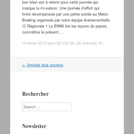
bon bilan est à retenir pour cette journée qui
marque la mi-saison. Une journée d’effort qui
finira récompensée par une petite soirée au Metro
Bowling organisée par notre équipe événementielle
🙂 Régionale 1 Le BWM tire les leçons du passé,
concrétise le présent,…
10 février 2015
dans
D2
,
D3
,
D5
,
D6
,
Interclub
,
R1
.
←
Articles plus anciens
Navigation dans les articles
Rechercher
Search
Newsletter