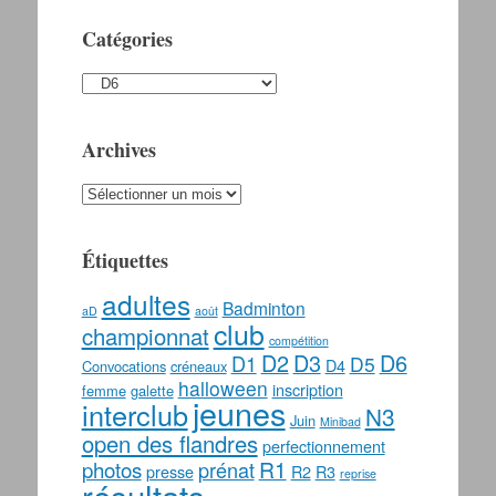
Catégories
Catégories
Archives
Archives
Étiquettes
adultes
Badminton
aD
août
club
championnat
compétition
D2
D3
D6
D1
D5
D4
Convocations
créneaux
halloween
inscription
femme
galette
jeunes
interclub
N3
Juin
Minibad
open des flandres
perfectionnement
photos
R1
prénat
presse
R2
R3
reprise
résultats