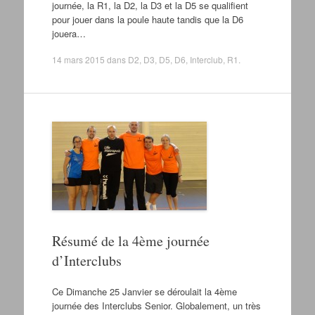
journée, la R1, la D2, la D3 et la D5 se qualifient
pour jouer dans la poule haute tandis que la D6
jouera…
14 mars 2015
dans
D2
,
D3
,
D5
,
D6
,
Interclub
,
R1
.
Résumé de la 4ème journée
d’Interclubs
Ce Dimanche 25 Janvier se déroulait la 4ème
journée des Interclubs Senior. Globalement, un très