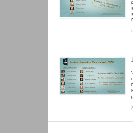
p
s
D
V
n
l
B
p
2