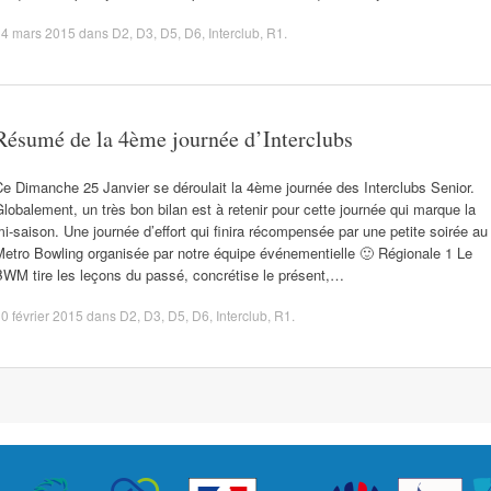
14 mars 2015
dans
D2
,
D3
,
D5
,
D6
,
Interclub
,
R1
.
Résumé de la 4ème journée d’Interclubs
e Dimanche 25 Janvier se déroulait la 4ème journée des Interclubs Senior.
lobalement, un très bon bilan est à retenir pour cette journée qui marque la
i-saison. Une journée d’effort qui finira récompensée par une petite soirée au
etro Bowling organisée par notre équipe événementielle 🙂 Régionale 1 Le
BWM tire les leçons du passé, concrétise le présent,…
0 février 2015
dans
D2
,
D3
,
D5
,
D6
,
Interclub
,
R1
.