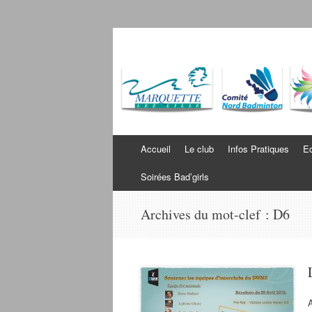
Badminton Wambr
Bienvenue sur le site du BWM
Aller au contenu
Accueil
Le club
Infos Pratiques
Ec
Soirées Bad’girls
Archives du mot-clef :
D6