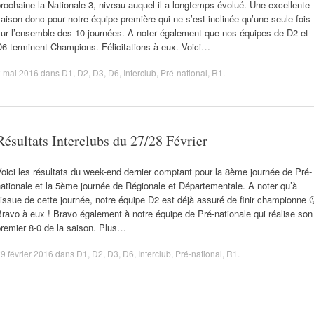
rochaine la Nationale 3, niveau auquel il a longtemps évolué. Une excellente
aison donc pour notre équipe première qui ne s’est inclinée qu’une seule fois
sur l’ensemble des 10 journées. A noter également que nos équipes de D2 et
6 terminent Champions. Félicitations à eux. Voici…
2 mai 2016
dans
D1
,
D2
,
D3
,
D6
,
Interclub
,
Pré-national
,
R1
.
Résultats Interclubs du 27/28 Février
oici les résultats du week-end dernier comptant pour la 8ème journée de Pré-
ationale et la 5ème journée de Régionale et Départementale. A noter qu’à
’issue de cette journée, notre équipe D2 est déjà assuré de finir championne 
ravo à eux ! Bravo également à notre équipe de Pré-nationale qui réalise son
remier 8-0 de la saison. Plus…
9 février 2016
dans
D1
,
D2
,
D3
,
D6
,
Interclub
,
Pré-national
,
R1
.