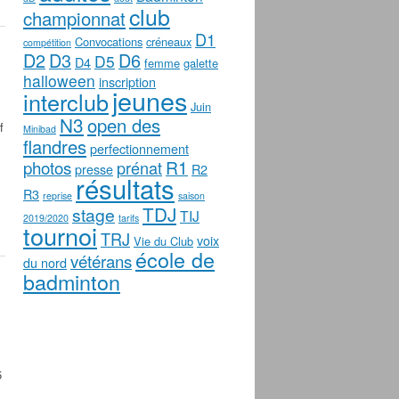
club
championnat
D1
Convocations
créneaux
compétition
D2
D3
D6
D5
D4
femme
galette
halloween
inscription
jeunes
interclub
Juin
N3
open des
f
Minibad
flandres
perfectionnement
photos
R1
prénat
presse
R2
résultats
R3
reprise
saison
TDJ
stage
TIJ
2019/2020
tarifs
tournoi
TRJ
voix
Vie du Club
école de
vétérans
du nord
badminton
5