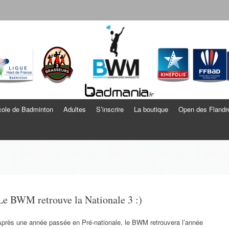
echies Marquette
ole de Badminton
Adultes
S’inscrire
La boutique
Open des Flandr
Le BWM retrouve la Nationale 3 :)
Après une année passée en Pré-nationale, le BWM retrouvera l’année