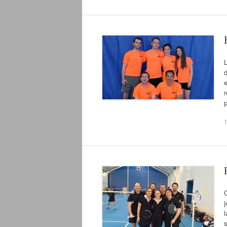
L
d
e
r
p
j
l
s