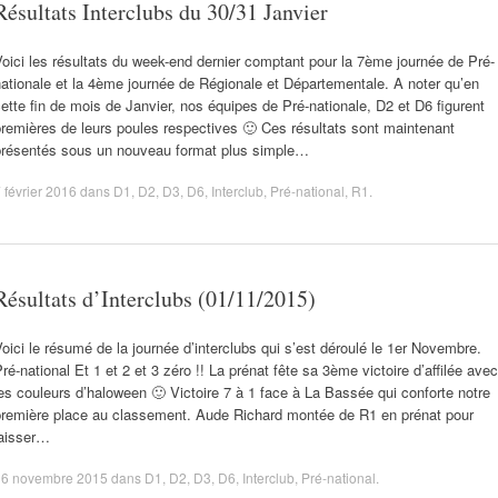
Résultats Interclubs du 30/31 Janvier
oici les résultats du week-end dernier comptant pour la 7ème journée de Pré-
ationale et la 4ème journée de Régionale et Départementale. A noter qu’en
ette fin de mois de Janvier, nos équipes de Pré-nationale, D2 et D6 figurent
remières de leurs poules respectives 🙂 Ces résultats sont maintenant
présentés sous un nouveau format plus simple…
 février 2016
dans
D1
,
D2
,
D3
,
D6
,
Interclub
,
Pré-national
,
R1
.
Résultats d’Interclubs (01/11/2015)
oici le résumé de la journée d’interclubs qui s’est déroulé le 1er Novembre.
ré-national Et 1 et 2 et 3 zéro !! La prénat fête sa 3ème victoire d’affilée avec
es couleurs d’haloween 🙂 Victoire 7 à 1 face à La Bassée qui conforte notre
première place au classement. Aude Richard montée de R1 en prénat pour
laisser…
16 novembre 2015
dans
D1
,
D2
,
D3
,
D6
,
Interclub
,
Pré-national
.