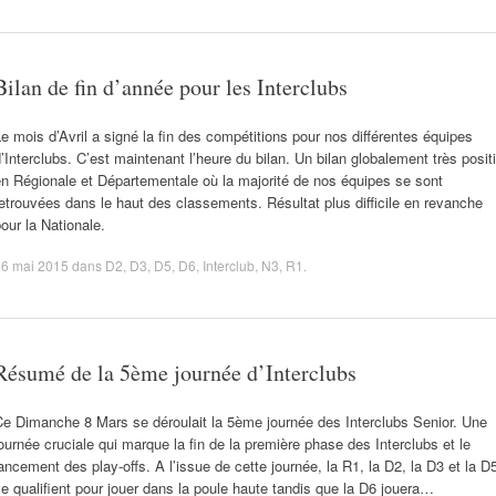
Bilan de fin d’année pour les Interclubs
e mois d’Avril a signé la fin des compétitions pour nos différentes équipes
’Interclubs. C’est maintenant l’heure du bilan. Un bilan globalement très positi
n Régionale et Départementale où la majorité de nos équipes se sont
etrouvées dans le haut des classements. Résultat plus difficile en revanche
our la Nationale.
16 mai 2015
dans
D2
,
D3
,
D5
,
D6
,
Interclub
,
N3
,
R1
.
Résumé de la 5ème journée d’Interclubs
Ce Dimanche 8 Mars se déroulait la 5ème journée des Interclubs Senior. Une
ournée cruciale qui marque la fin de la première phase des Interclubs et le
ancement des play-offs. A l’issue de cette journée, la R1, la D2, la D3 et la D
e qualifient pour jouer dans la poule haute tandis que la D6 jouera…