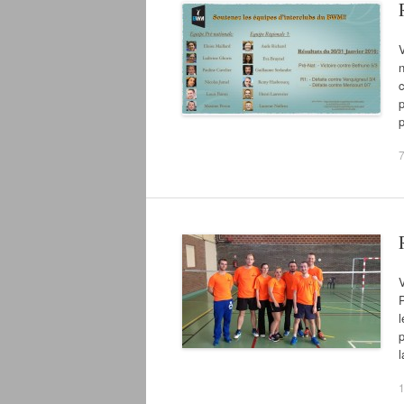
V
n
c
p
7
V
P
l