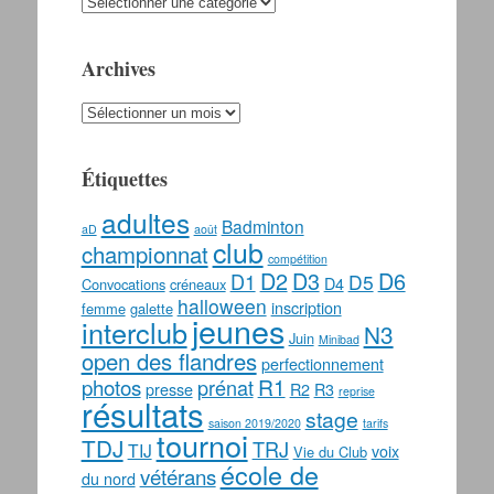
Catégories
Archives
Archives
Étiquettes
adultes
Badminton
aD
août
club
championnat
compétition
D2
D3
D6
D1
D5
D4
Convocations
créneaux
halloween
inscription
femme
galette
jeunes
interclub
N3
Juin
Minibad
open des flandres
perfectionnement
photos
R1
prénat
presse
R2
R3
reprise
résultats
stage
saison 2019/2020
tarifs
tournoi
TDJ
TRJ
TIJ
voix
Vie du Club
école de
vétérans
du nord