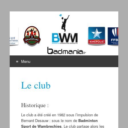
Badminton Wambrechies
Bienvenue sur le site du BWM
Marquette
Menu
Aller au contenu
Le club
Historique :
Le club a été créé en 1982 sous l’impulsion de
Bernard Desauw : sous le nom de
Badminton
Sport de Wambrechies
. Le club partage alors les