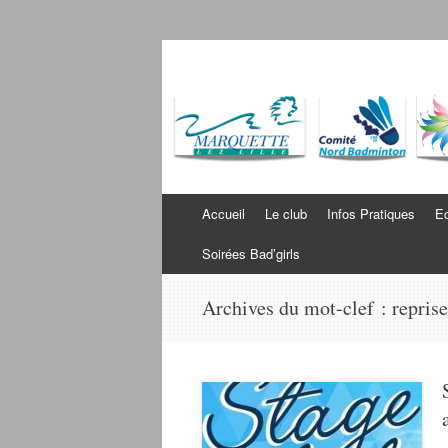
Badminton Wambr
Bienvenue sur le site du BWM
Aller au contenu
Accueil
Le club
Infos Pratiques
Ec
Soirées Bad’girls
Archives du mot-clef :
reprise