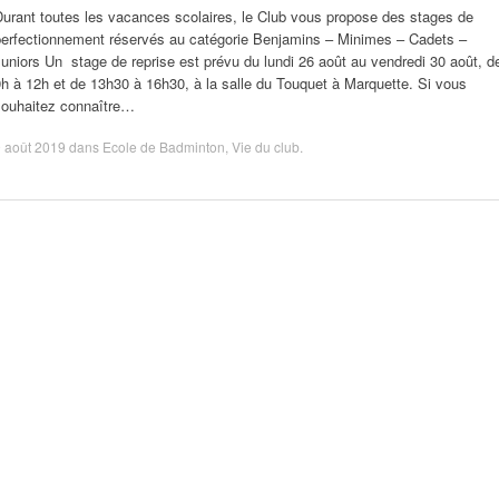
urant toutes les vacances scolaires, le Club vous propose des stages de
perfectionnement réservés au catégorie Benjamins – Minimes – Cadets –
uniors Un stage de reprise est prévu du lundi 26 août au vendredi 30 août, d
h à 12h et de 13h30 à 16h30, à la salle du Touquet à Marquette. Si vous
souhaitez connaître…
 août 2019
dans
Ecole de Badminton
,
Vie du club
.