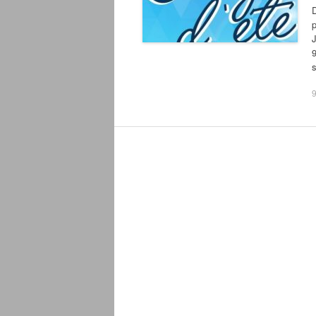
D
J
9
9