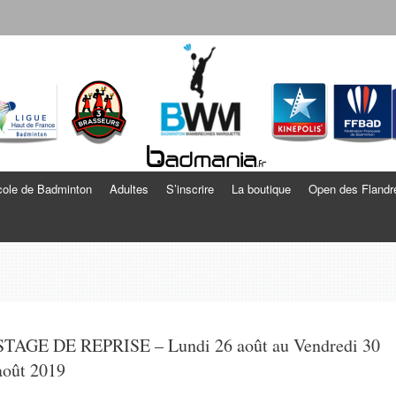
echies Marquette
ole de Badminton
Adultes
S’inscrire
La boutique
Open des Flandr
STAGE DE REPRISE – Lundi 26 août au Vendredi 30
août 2019