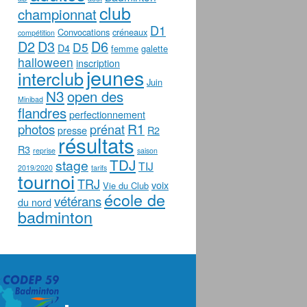
club
championnat
D1
Convocations
créneaux
compétition
D2
D3
D6
D5
D4
femme
galette
halloween
inscription
jeunes
interclub
Juin
N3
open des
Minibad
flandres
perfectionnement
photos
R1
prénat
presse
R2
résultats
R3
reprise
saison
TDJ
stage
TIJ
2019/2020
tarifs
tournoi
TRJ
voix
Vie du Club
école de
vétérans
du nord
badminton