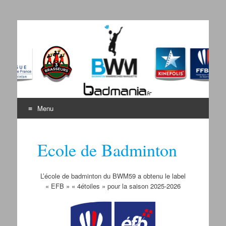
Badminton Wambrechies
Bienvenue sur le site du BWM
Marquette
Menu
Aller au contenu
Ecole de Badminton
L’école de badminton du BWM59 a obtenu le label
« EFB » « 4étoiles » pour la saison 2025-2026