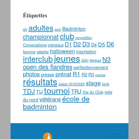
Étiquettes
adultes
Badminton
aD
août
club
championnat
compétition
D2
D3
D6
D1
D5
D4
Convocations
créneaux
halloween
inscription
femme
galette
jeunes
interclub
N3
Juin
Minibad
open des flandres
perfectionnement
photos
R1
prénat
presse
R2
R3
reprise
résultats
stage
saison 2019/2020
tarifs
tournoi
TDJ
TRJ
TIJ
voix
Vie du Club
école de
vétérans
du nord
badminton