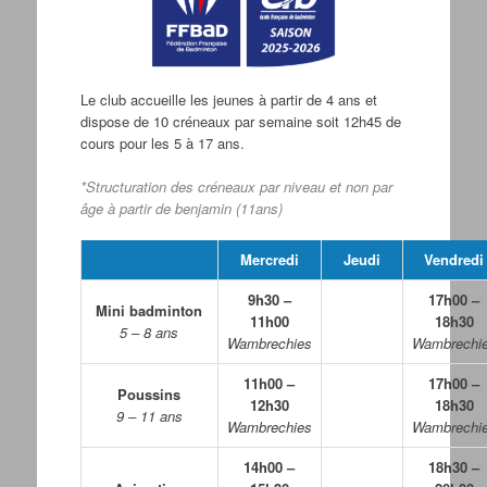
Le club accueille les jeunes à partir de 4 ans et
dispose de 10 créneaux par semaine soit 12h45 de
cours pour les 5 à 17 ans.
*Structuration des créneaux par niveau et non par
âge à partir de benjamin (11ans)
Mercredi
Jeudi
Vendredi
9h30 –
17h00 –
Mini badminton
11h00
18h30
5 – 8 ans
Wambrechies
Wambrechi
11h00 –
17h00 –
Poussins
12h30
18h30
9 – 11 ans
Wambrechies
Wambrechi
14h00 –
18h30 –