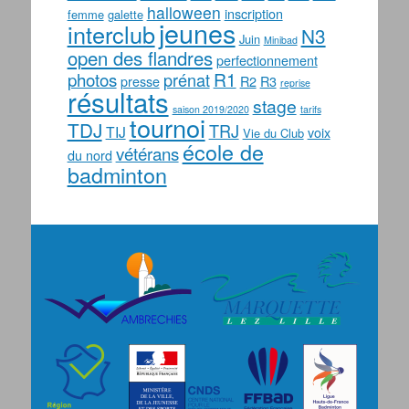
halloween
inscription
femme
galette
jeunes
interclub
N3
Juin
Minibad
open des flandres
perfectionnement
photos
R1
prénat
presse
R2
R3
reprise
résultats
stage
saison 2019/2020
tarifs
tournoi
TDJ
TRJ
TIJ
voix
Vie du Club
école de
vétérans
du nord
badminton