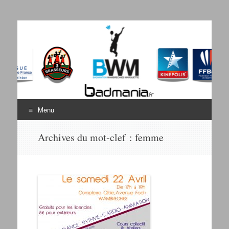
Badminton Wambrechies
Bienvenue sur le site du BWM
Marquette
Menu
Aller au contenu
Archives du mot-clef :
femme