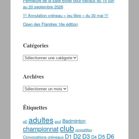
Fermeture de la salle Billiet pour travaux du 15 juin
au 20 septembre 2026
!!! Annulation créneau « jeu libre » du 30 mai !!!
Open des Flandres 16e édition
Catégories
Catégories
Archives
Archives
Étiquettes
adultes
Badminton
aD
août
club
championnat
compétition
D2
D3
D6
D1
D5
D4
Convocations
créneaux