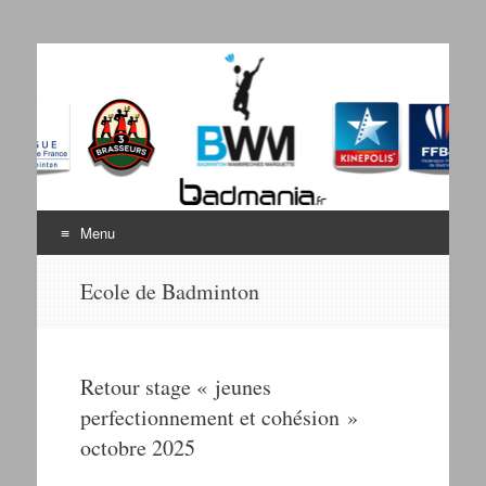
Badminton Wambrechies
Bienvenue sur le site du BWM
Marquette
Menu
Aller au contenu
Ecole de Badminton
Retour stage « jeunes
perfectionnement et cohésion »
octobre 2025