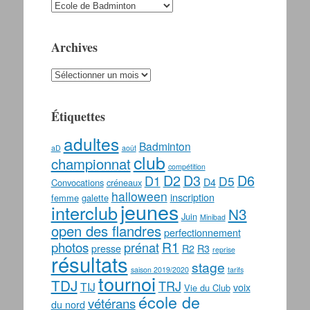
Catégories
Archives
Archives
Étiquettes
adultes
Badminton
aD
août
club
championnat
compétition
D2
D3
D6
D1
D5
D4
Convocations
créneaux
halloween
inscription
femme
galette
jeunes
interclub
N3
Juin
Minibad
open des flandres
perfectionnement
photos
R1
prénat
presse
R2
R3
reprise
résultats
stage
saison 2019/2020
tarifs
tournoi
TDJ
TRJ
TIJ
voix
Vie du Club
école de
vétérans
du nord