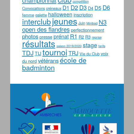
championnat
compétition
D2
D3
D6
D1
D5
D4
Convocations
créneaux
halloween
inscription
femme
galette
jeunes
interclub
N3
Juin
Minibad
open des flandres
perfectionnement
photos
R1
prénat
presse
R2
R3
reprise
résultats
stage
saison 2019/2020
tarifs
tournoi
TDJ
TRJ
TIJ
voix
Vie du Club
école de
vétérans
du nord
badminton