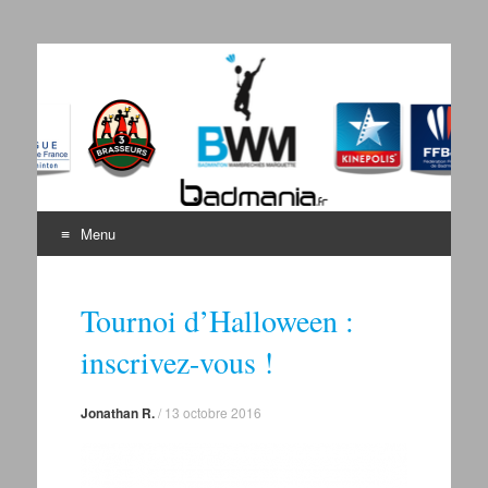
Badminton Wambrechies
Bienvenue sur le site du BWM
Marquette
Menu
Aller au contenu
Tournoi d’Halloween :
inscrivez-vous !
Jonathan R.
/
13 octobre 2016