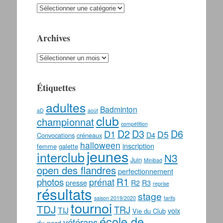
Catégories
Archives
Archives
Étiquettes
adultes
Badminton
aD
août
club
championnat
compétition
D2
D3
D6
D1
D5
D4
Convocations
créneaux
halloween
inscription
femme
galette
jeunes
interclub
N3
Juin
Minibad
open des flandres
perfectionnement
photos
R1
prénat
presse
R2
R3
reprise
résultats
stage
saison 2019/2020
tarifs
tournoi
TDJ
TRJ
TIJ
voix
Vie du Club
école de
vétérans
du nord