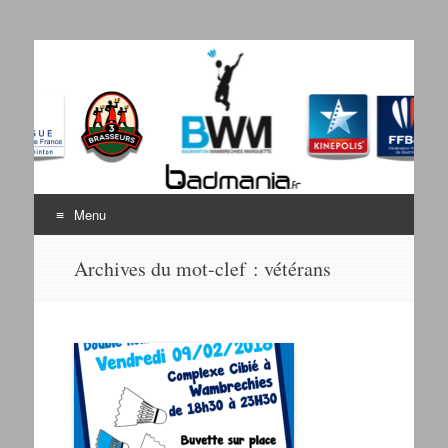
Badminton Wambrechies
Bienvenue sur le site du BWM
Marquette
Menu
Aller au contenu
Archives du mot-clef :
vétérans