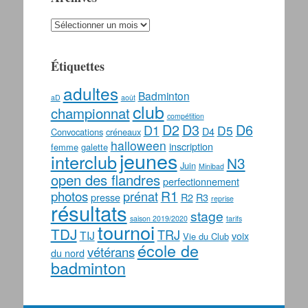
Archives
Étiquettes
adultes
Badminton
aD
août
club
championnat
compétition
D2
D3
D6
D1
D5
D4
Convocations
créneaux
halloween
inscription
femme
galette
jeunes
interclub
N3
Juin
Minibad
open des flandres
perfectionnement
photos
R1
prénat
presse
R2
R3
reprise
résultats
stage
saison 2019/2020
tarifs
tournoi
TDJ
TRJ
TIJ
voix
Vie du Club
école de
vétérans
du nord
badminton