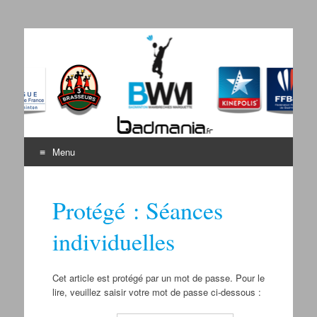
Badminton Wambrechies
Bienvenue sur le site du BWM
Marquette
Menu
Aller au contenu
Protégé : Séances
individuelles
Cet article est protégé par un mot de passe. Pour le
lire, veuillez saisir votre mot de passe ci-dessous :