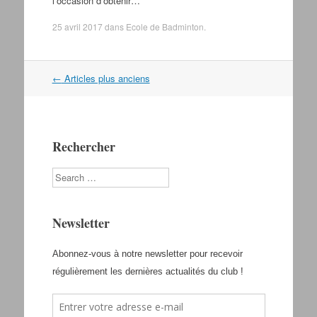
l’occasion d’obtenir…
25 avril 2017
dans
Ecole de Badminton
.
←
Articles plus anciens
Navigation dans les articles
Rechercher
Search
Newsletter