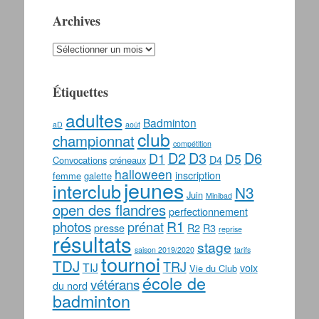
Archives
Archives
Étiquettes
adultes
Badminton
aD
août
club
championnat
compétition
D2
D3
D6
D1
D5
D4
Convocations
créneaux
halloween
inscription
femme
galette
jeunes
interclub
N3
Juin
Minibad
open des flandres
perfectionnement
photos
R1
prénat
presse
R2
R3
reprise
résultats
stage
saison 2019/2020
tarifs
tournoi
TDJ
TRJ
TIJ
voix
Vie du Club
école de
vétérans
du nord
badminton