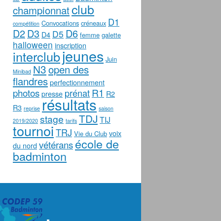
club
championnat
D1
Convocations
créneaux
compétition
D2
D3
D6
D5
D4
femme
galette
halloween
inscription
jeunes
interclub
Juin
N3
open des
Minibad
flandres
perfectionnement
photos
R1
prénat
presse
R2
résultats
R3
reprise
saison
TDJ
stage
TIJ
2019/2020
tarifs
tournoi
TRJ
voix
Vie du Club
école de
vétérans
du nord
badminton