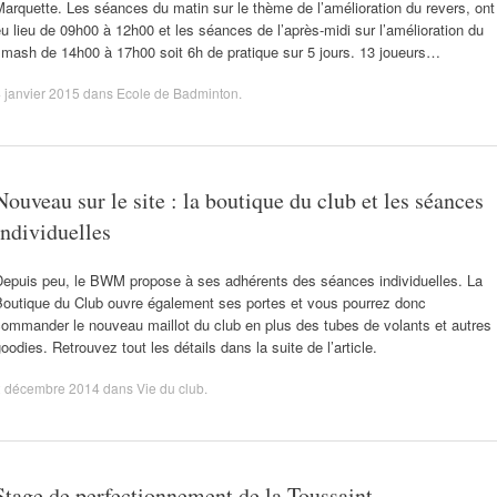
arquette. Les séances du matin sur le thème de l’amélioration du revers, ont
u lieu de 09h00 à 12h00 et les séances de l’après-midi sur l’amélioration du
smash de 14h00 à 17h00 soit 6h de pratique sur 5 jours. 13 joueurs…
 janvier 2015
dans
Ecole de Badminton
.
Nouveau sur le site : la boutique du club et les séances
individuelles
Depuis peu, le BWM propose à ses adhérents des séances individuelles. La
Boutique du Club ouvre également ses portes et vous pourrez donc
ommander le nouveau maillot du club en plus des tubes de volants et autres
oodies. Retrouvez tout les détails dans la suite de l’article.
2 décembre 2014
dans
Vie du club
.
Stage de perfectionnement de la Toussaint