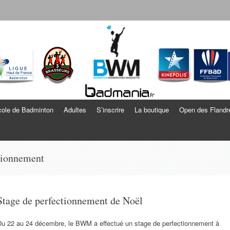
echies Marquette
ole de Badminton
Adultes
S’inscrire
La boutique
Open des Flandr
tionnement
Stage de perfectionnement de Noël
Du 22 au 24 décembre, le BWM a effectué un stage de perfectionnement à