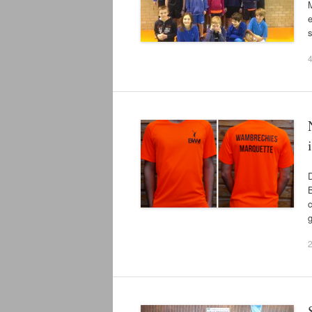
M
e
4
c
g