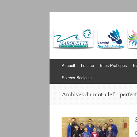
Badminton Wambr
Bienvenue sur le site du BWM
Aller au contenu
Accueil
Le club
Infos Pratiques
Ec
Soirées Bad’girls
Archives du mot-clef :
perfec