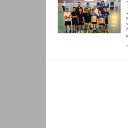
M
v
l