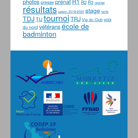
photos
R1
prénat
presse
R2
R3
reprise
résultats
stage
saison 2019/2020
tarifs
tournoi
TDJ
TRJ
TIJ
voix
Vie du Club
école de
vétérans
du nord
badminton