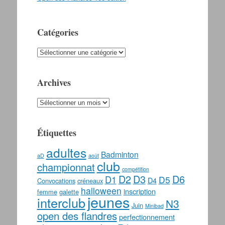
Catégories
Catégories
Archives
Archives
Étiquettes
adultes
Badminton
aD
août
club
championnat
compétition
D2
D3
D6
D1
D5
D4
Convocations
créneaux
halloween
inscription
femme
galette
jeunes
interclub
N3
Juin
Minibad
open des flandres
perfectionnement