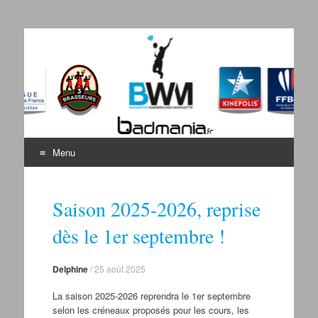
Badminton Wambrechies
Bienvenue sur le site du BWM
Marquette
Menu
Aller au contenu
Saison 2025-2026, reprise
dès le 1er septembre !
Delphine
/
25 août 2025
La saison 2025-2026 reprendra le 1er septembre
selon les créneaux proposés pour les cours, les