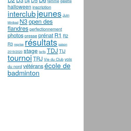
D5
D4
femme
galette
halloween
inscription
jeunes
interclub
Juin
N3
open des
Minibad
flandres
perfectionnement
photos
R1
prénat
presse
R2
résultats
R3
reprise
saison
TDJ
stage
TIJ
2019/2020
tarifs
tournoi
TRJ
voix
Vie du Club
école de
vétérans
du nord
badminton