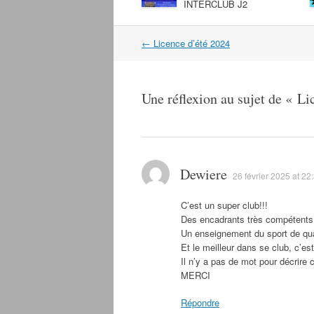
INTERCLUB J2
←
Licence d’été 2024
Navigation dans les articles
Une réflexion au sujet de «
Li
Dewiere
26 février 2025 at 22
C’est un super club!!!
Des encadrants très compétents 
Un enseignement du sport de qua
Et le meilleur dans se club, c’est
Il n’y a pas de mot pour décrire 
MERCI
Répondre