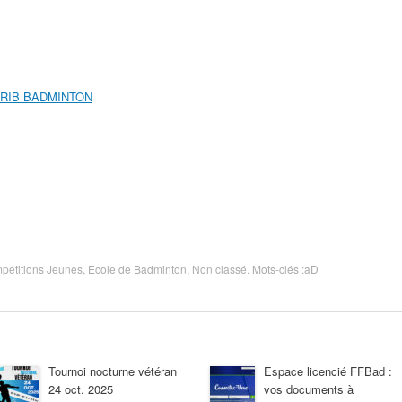
RIB BADMINTON
pétitions Jeunes
,
Ecole de Badminton
,
Non classé
. Mots-clés :
aD
Tournoi nocturne vétéran
Espace licencié FFBad :
24 oct. 2025
vos documents à