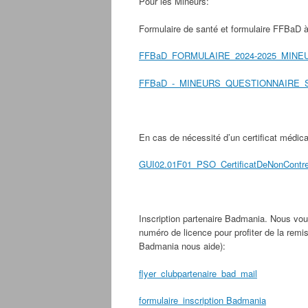
Pour les Mineurs:
Formulaire de santé et formulaire FFBaD à
FFBaD_FORMULAIRE_2024-2025_MINE
FFBaD_-_MINEURS_QUESTIONNAIRE_
En cas de nécessité d’un certificat médica
GUI02.01F01_PSO_CertificatDeNonContre
Inscription partenaire Badmania. Nous vou
numéro de licence pour profiter de la remis
Badmania nous aide):
flyer_clubpartenaire_bad_mail
formulaire_inscription Badmania