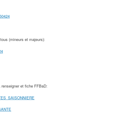
50424
tous (mineurs et majeurs):
24
 renseigner et fiche FFBaD:
TES_SAISONNIERE
SANTE