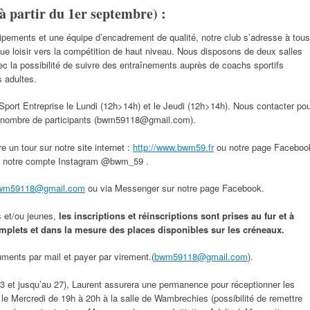
(à partir du 1er septembre) :
pements et une équipe d’encadrement de qualité, notre club s’adresse à tous
ique loisir vers la compétition de haut niveau. Nous disposons de deux salles
c la possibilité de suivre des entraînements auprès de coachs sportifs
s adultes.
ort Entreprise le Lundi (12h>14h) et le Jeudi (12h>14h). Nous contacter pou
 du nombre de participants (bwm59118@gmail.com).
e un tour sur notre site internet :
http://www.bwm59.fr
ou notre page Faceboo
 notre compte Instagram @bwm_59 .
wm59118@gmail.com
ou via Messenger sur notre page Facebook.
s et/ou jeunes,
les inscriptions et réinscriptions sont prises au fur et à
mplets et dans la mesure des places disponibles sur les créneaux.
ents par mail et payer par virement.(
bwm59118@gmail.com
).
03 et jusqu’au 27), Laurent assurera une permanence pour réceptionner les
le Mercredi de 19h à 20h à la salle de Wambrechies (possibilité de remettre