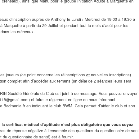
s créneaux), ainsi que Manu pour le groupe Initiation Adulte à Marquette en
neaux d’inscription auprès de Anthony le Lundi / Mercredi de 19:00 à 19:30 à
 Marquette à partir du 29 Juillet et pendant tout le mois d’août pour les
s dans les créneaux.
es joueurs (ce point concerne les réinscriptions
et
nouvelles inscriptions)
ption
complet
afin d’accéder aux terrains (un délai de 2 séances leurs sera
 RIB Société Générale du Club est joint à ce message. Vous pouvez envoyer
118@gmail.com) et faire le règlement en ligne en nous informant.
e Badmania.fr en indiquant le club BWM. Cela permet d’aider le club et son
, le
certificat médical d’aptitude n’est plus obligatoire que vous soyez
 cas de réponse négative à l’ensemble des questions du questionnaire de san
t du questionnaire de santé) est à fournir.