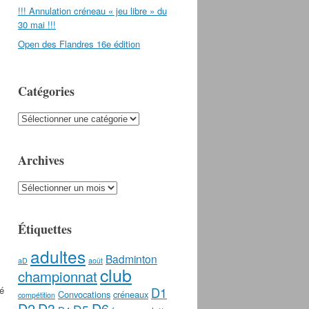
!!! Annulation créneau « jeu libre » du
30 mai !!!
Open des Flandres 16e édition
Catégories
Catégories
Archives
Archives
Étiquettes
adultes
Badminton
aD
août
club
championnat
té
D1
Convocations
créneaux
compétition
D2
D3
D6