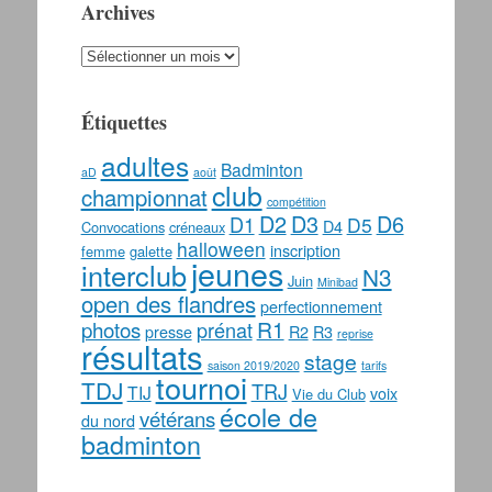
Archives
Archives
Étiquettes
adultes
Badminton
aD
août
club
championnat
compétition
D2
D3
D6
D1
D5
D4
Convocations
créneaux
halloween
inscription
femme
galette
jeunes
interclub
N3
Juin
Minibad
open des flandres
perfectionnement
photos
R1
prénat
presse
R2
R3
reprise
résultats
stage
saison 2019/2020
tarifs
tournoi
TDJ
TRJ
TIJ
voix
Vie du Club
école de
vétérans
du nord
badminton