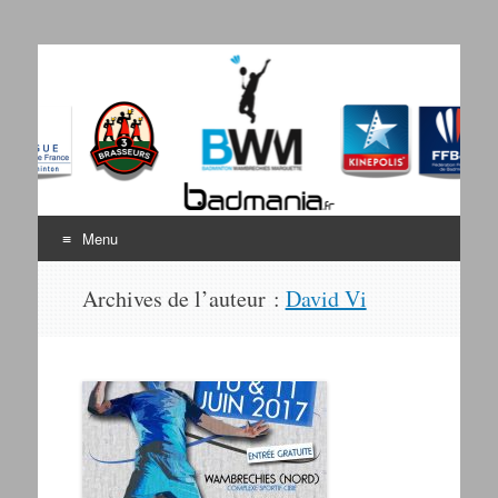
Badminton Wambrechies
Bienvenue sur le site du BWM
Marquette
Menu
Aller au contenu
Archives de l’auteur :
David Vi